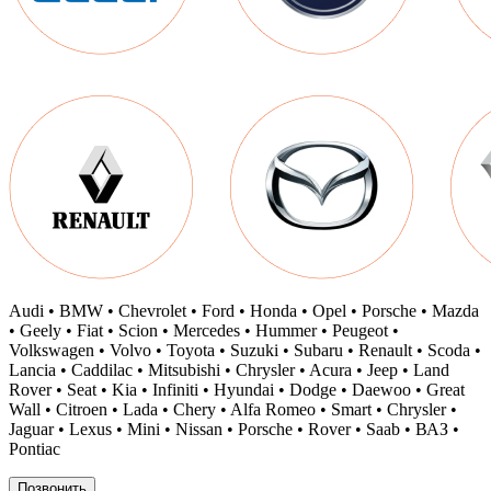
Audi • BMW • Chevrolet • Ford • Honda • Opel • Porsche • Mazda
• Geely • Fiat • Scion • Mercedes • Hummer • Peugeot •
Volkswagen • Volvo • Toyota • Suzuki • Subaru • Renault • Scoda •
Lancia • Caddilac • Mitsubishi • Chrysler • Acura • Jeep • Land
Rover • Seat • Kia • Infiniti • Hyundai • Dodge • Daewoo • Great
Wall • Citroen • Lada • Chery • Alfa Romeo • Smart • Chrysler •
Jaguar • Lexus • Mini • Nissan • Porsche • Rover • Saab • ВАЗ •
Pontiac
Позвонить